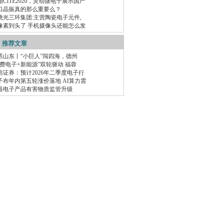
相CITE2020，灵动微电子展示国产
口晶振真的那么重要么？
晓光三环集团:主营陶瓷电子元件,
像素到头了 手机摄像头还能怎么发
推荐文章
话山东丨“小巨人”闯四海，德州
消费电子+新能源”双轮驱动 福蓉
信证券：预计2026年二季度电子行
子布年内第五轮涨价落地 AI算力需
器电子产品有害物质监管升级