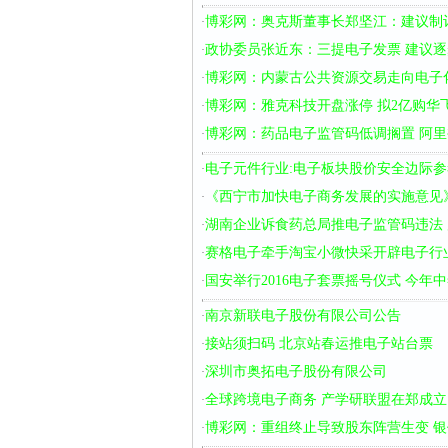
博彩网：奥克斯董事长郑坚江：建议制
·
政协委员张近东：三提电子发票 建议
·
博彩网：内蒙古公共资源交易走向电子
·
博彩网：雅克科技开盘涨停 拟2亿购华
·
博彩网：药品电子监管码低调搁置 阿
·
电子元件行业:电子板块股价安全边际参
·
《西宁市加快电子商务发展的实施意见
·
湖南企业诉食药总局推电子监管码违法
·
赛格电子牵手淘宝小微快采开辟电子行
·
国安举行2016电子套票摇号仪式 今年
·
南京新联电子股份有限公司公告
·
接站须扫码 北京站春运推电子站台票
·
深圳市奥拓电子股份有限公司
·
全球跨境电子商务 产学研联盟在郑成立
·
博彩网：重组终止导致股东阵营生变 银
·