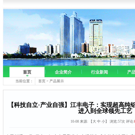
首页
企业简介
行业新闻
产
当前位置：
首页
>
产品展示
【科技自立·产业自强】江丰电子：实现超高纯
进入到全球领先工艺
10-08 来源:
【
大
中
小
】 浏览:
57
次 评论: