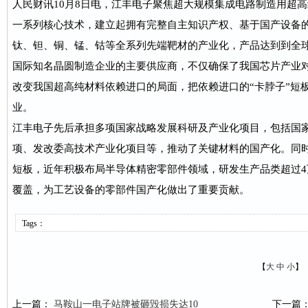
人民财讯10月8日电，江丰电子聚焦超大规模集成电路制造用超
一系列核心技术，建立起拥有完整自主知识产权、基于国产设备
钛、钽、铜、锰、钴等全系列先端靶材的产业化，产品达到到全
国际知名晶圆制造企业的主要供应商，不仅确保了我国芯片产业
改变我国超高纯材料依赖进口的局面，把依赖进口的“卡脖子”短
业。
江丰电子先后承担多项国家战略发展科研及产业化项目，包括国家0
项、发改委高技术产业化项目等，推动了关键材料的国产化。同
短板，近年积极布局半导体精密零部件领域，研发生产品类超过
覆盖，为工艺设备的零部件国产化做出了重要贡献。
Tags：
【
大
中
小
】
上一篇：
马鞍山一电子站牌被砸毁损失达10
下一篇